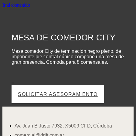
Ir al contenido
MESA DE COMEDOR CITY
Mesa comedor City de terminación negro pleno, de
imponente pie central cúbico compone una mesa de
gran presencia. Cómoda para 8 comensales.
–
SOLICITAR ASESORAMIENTO
Av. Juan B Justo 7932, X5009 CFD, Córdoba
comercial@drift.com.ar